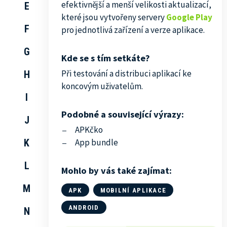
efektivnější a menší velikosti aktualizací,
E
které jsou vytvořeny servery
Google Play
F
pro jednotlivá zařízení a verze aplikace.
G
Kde se s tím setkáte?
Při testování a distribuci aplikací ke
H
koncovým uživatelům.
I
Podobné a související výrazy:
J
APKčko
K
App bundle
L
Mohlo by vás také zajímat:
M
APK
MOBILNÍ APLIKACE
ANDROID
N