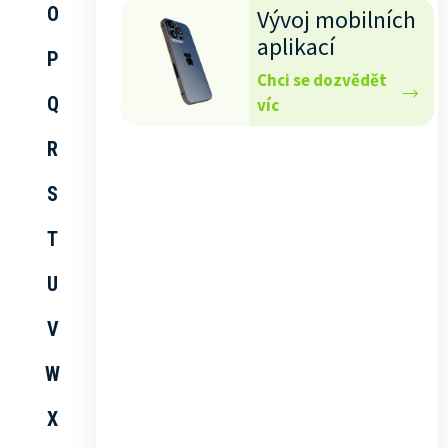
O
Vývoj mobilních
aplikací
P
Chci se dozvědět
Q
víc
R
S
T
U
V
W
X