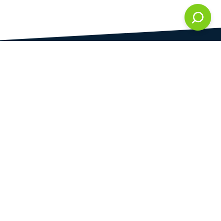
DAMI development s.r.o.
vedená u Městského soudu v Praze
oddíl C, vložka 286861
IČ
DIČ
28823192
CZ28823192
Praha
Plynární 1617/10
Praha 7 - Holešovice
170 00