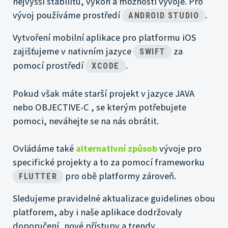
nejvyšší stabilitu, výkon a možnosti vývoje. Pro
vývoj používáme prostředí
.
ANDROID STUDIO
Vytvoření mobilní aplikace pro platformu
iOS
zajišťujeme v nativním jazyce
za
SWIFT
pomocí prostředí
.
XCODE
Pokud však máte starší projekt v jazyce JAVA
nebo OBJECTIVE-C , se kterým potřebujete
pomoci, neváhejte se na nás obrátit.
Ovládáme také
alternativní způsob
vývoje pro
specifické projekty a to za pomocí frameworku
pro obě platformy zároveň.
FLUTTER
Sledujeme pravidelné aktualizace guidelines obou
platforem, aby i naše aplikace dodržovaly
doporučení, nové přístupy a trendy.