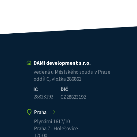
DAMI development s.r.o.
vedená u Městského soudu v Praze
oddíl C, vložka 286861
IČ
DIČ
28823192
CZ28823192
Praha
Plynární 1617/10
Praha 7 - Holešovice
170 00