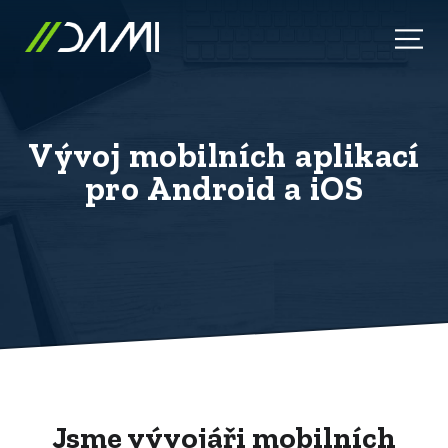
V
ý
v
o
j
m
o
b
i
l
n
í
c
h
a
p
l
i
k
a
c
í
p
r
o
A
n
d
r
o
i
d
a
i
O
S
Jsme vývojáři mobilních