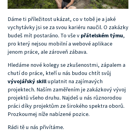
Dáme ti příležitost ukázat, co v tobě je a jaké
vychytávky jsi se za svou kariéru naučil. O zakázky
budeš mít postaráno. To vše v
přátelském týmu
,
pro který nejsou mobilní a webové aplikace
jenom práce, ale zároveň zábava.
Hledáme nové kolegy se zkušenostmi, zápalem a
chutí do práce, kteří u nás budou chtít svůj
vývojářský skill
uplatnit na zajímavých
projektech. Naším zaměřením je zakázkový vývoj
projektů všeho druhu. Najdeš u nás různorodou
práci díky projektům ze širokého spektra oborů.
Prozkoumej níže nabízené pozice.
Rádi tě u nás přivítáme.