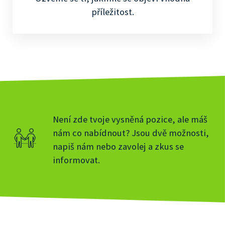
příležitost.
Není zde tvoje vysněná pozice, ale máš
nám co nabídnout? Jsou dvě možnosti,
napiš nám nebo zavolej a zkus se
informovat.