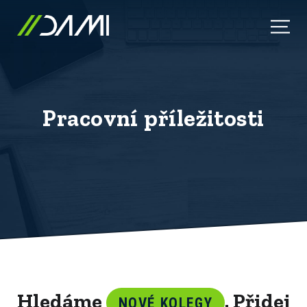
P
r
a
c
o
v
n
í
p
ř
í
l
e
ž
i
t
o
s
t
i
Hledáme
. Přidej
NOVÉ KOLEGY