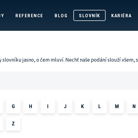
BY
REFERENCE
BLOG
SLOVNÍK
KARIÉRA
y slovníku jasno, o čem mluví. Nechť naše podání slouží všem,
G
H
I
J
K
L
M
N
Z