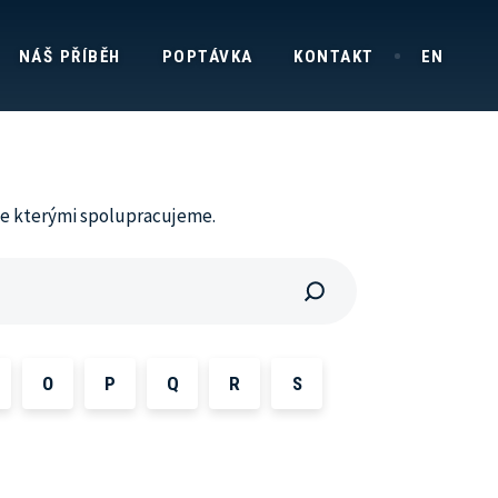
NÁŠ PŘÍBĚH
POPTÁVKA
KONTAKT
EN
 se kterými spolupracujeme.
O
P
Q
R
S