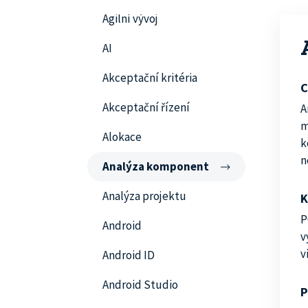
Agilní vývoj
AI
Akceptační kritéria
C
Akceptační řízení
A
m
Alokace
k
n
Analýza komponent
Analýza projektu
K
P
Android
v
v
Android ID
Android Studio
P