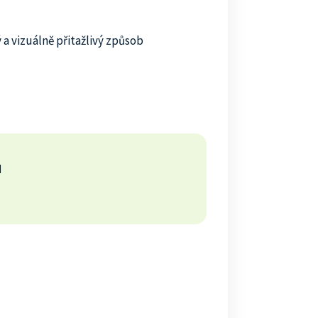
 a vizuálně přitažlivý způsob
u