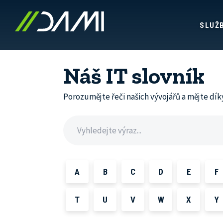
SLUŽ
Náš IT slovník
Porozumějte řeči našich vývojářů a mějte dík
A
A
B
C
D
E
F
AAB
T
U
V
W
X
Y
AB Testování