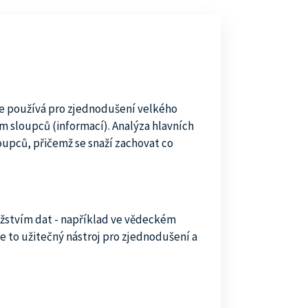
se používá pro zjednodušení velkého
m sloupců (informací). Analýza hlavních
pců, přičemž se snaží zachovat co
ožstvím dat - například ve vědeckém
e to užitečný nástroj pro zjednodušení a