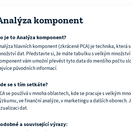
Analýza komponent
o je to Analýza komponent?
nalýza hlavních komponent (zkráceně PCA) je technika, která 
nožství dat. Představte si, že máte tabulku s velkým množství
omponent vám umožní převést tyto data do menšího počtu slou
ejvíce původních informací.
de se s tím setkáte?
CA se používá v mnoha oblastech, kde se pracuje s velkým mn
ýzkumu, ve finanční analýze, v marketingu a dalších oborech. J
izualizaci dat.
odobné a související výrazy: