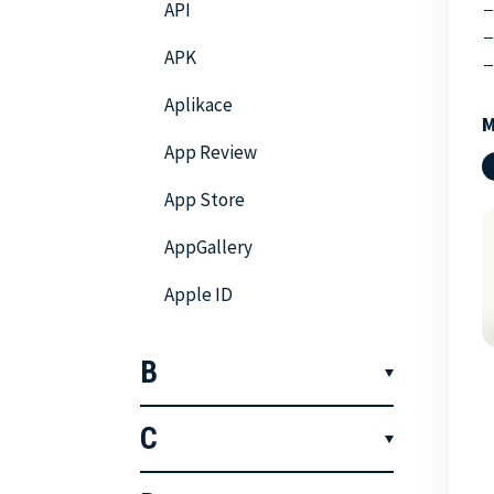
API
APK
Aplikace
M
App Review
App Store
AppGallery
Apple ID
B
Backend
C
Backporting