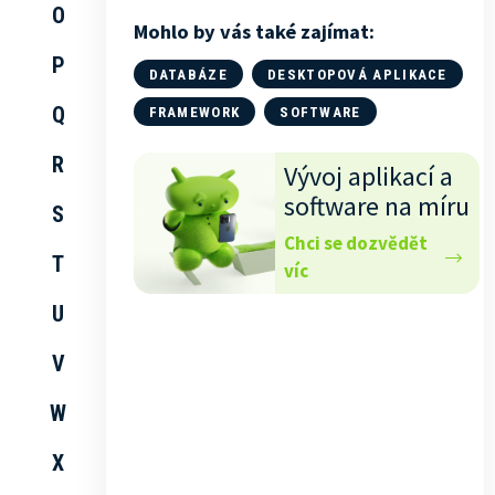
O
Mohlo by vás také zajímat:
P
DATABÁZE
DESKTOPOVÁ APLIKACE
Q
FRAMEWORK
SOFTWARE
R
Vývoj aplikací a
software na míru
S
Chci se dozvědět
T
víc
U
V
W
X