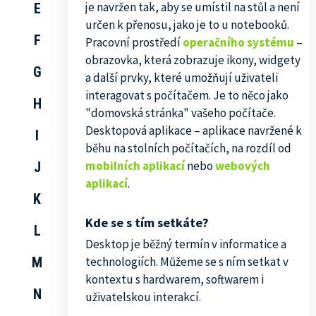
je navržen tak, aby se umístil na stůl a není
E
určen k přenosu, jako je to u notebooků.
F
Pracovní prostředí
operačního systému
–
obrazovka, která zobrazuje ikony, widgety
G
a další prvky, které umožňují uživateli
interagovat s počítačem. Je to něco jako
H
"domovská stránka" vašeho počítače.
Desktopová aplikace – aplikace navržené k
I
běhu na stolních počítačích, na rozdíl od
mobilních aplikací
nebo
webových
J
aplikací
.
K
Kde se s tím setkáte?
L
Desktop je běžný termín v informatice a
M
technologiích. Můžeme se s ním setkat v
kontextu s hardwarem, softwarem i
N
uživatelskou interakcí.