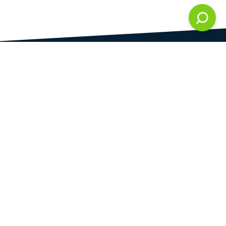
DAMI development s.r.o.
vedená u Městského soudu v Praze
oddíl C, vložka 286861
IČ
DIČ
28823192
CZ28823192
Praha
Plynární 1617/10
Praha 7 - Holešovice
170 00