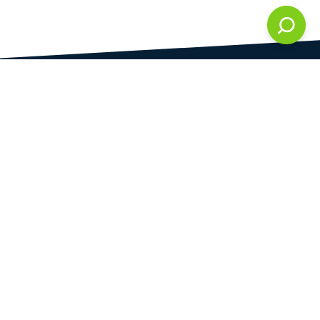
DAMI development s.r.o.
vedená u Městského soudu v Praze
oddíl C, vložka 286861
IČ
DIČ
28823192
CZ28823192
Praha
Plynární 1617/10
Praha 7 - Holešovice
170 00