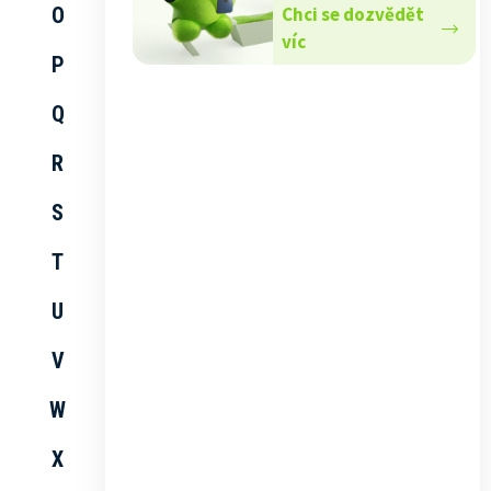
O
Chci se dozvědět
víc
P
Q
R
S
T
U
V
W
X