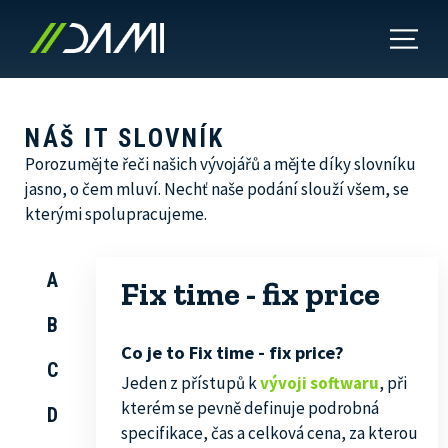
NÁŠ IT SLOVNÍK
Porozumějte řeči našich vývojářů a mějte díky slovníku
jasno, o čem mluví. Nechť naše podání slouží všem, se
kterými spolupracujeme.
A
Fix time - fix price
B
Co je to Fix time - fix price?
C
Jeden z přístupů k
vývoji softwaru
, při
kterém se pevně definuje podrobná
D
specifikace, čas a celková cena, za kterou