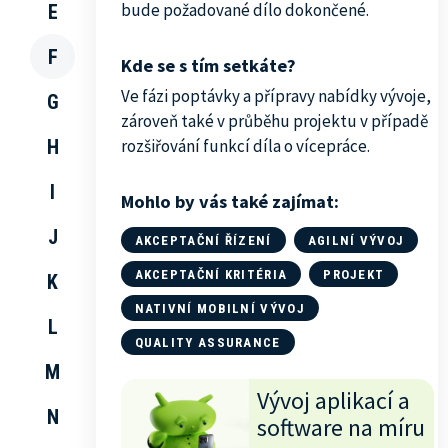
bude požadované dílo dokončené.
E
F
Kde se s tím setkáte?
Ve fázi poptávky a přípravy nabídky vývoje,
G
zároveň také v průběhu projektu v případě
H
rozšiřování funkcí díla o vícepráce.
I
Mohlo by vás také zajímat:
J
AKCEPTAČNÍ ŘÍZENÍ
AGILNÍ VÝVOJ
AKCEPTAČNÍ KRITÉRIA
PROJEKT
K
NATIVNÍ MOBILNÍ VÝVOJ
L
QUALITY ASSURANCE
M
Vývoj aplikací a
N
software na míru