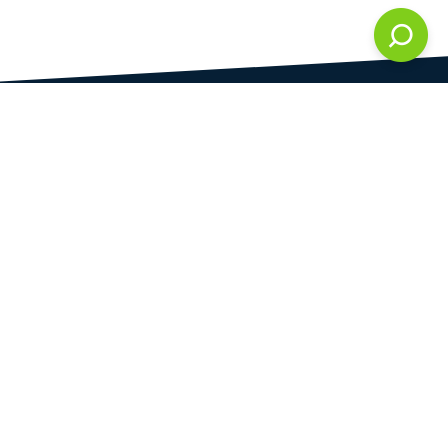
DAMI development s.r.o.
vedená u Městského soudu v Praze
oddíl C, vložka 286861
IČ
DIČ
28823192
CZ28823192
Praha
Plynární 1617/10
Praha 7 - Holešovice
170 00