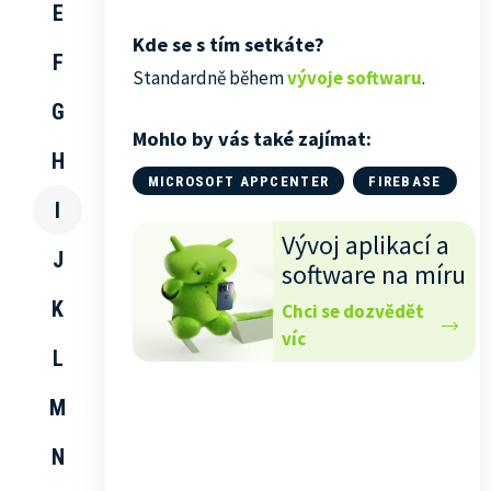
E
Kde se s tím setkáte?
F
Standardně během
vývoje softwaru
.
G
Mohlo by vás také zajímat:
H
MICROSOFT APPCENTER
FIREBASE
I
Vývoj aplikací a
J
software na míru
K
Chci se dozvědět
víc
L
M
N