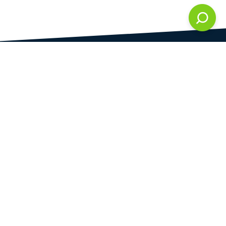
DAMI development s.r.o.
vedená u Městského soudu v Praze
oddíl C, vložka 286861
IČ
DIČ
28823192
CZ28823192
Praha
Plynární 1617/10
Praha 7 - Holešovice
170 00