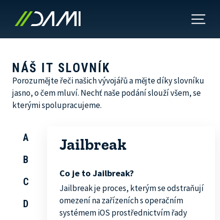
NÁŠ IT SLOVNÍK
Porozumějte řeči našich vývojářů a mějte díky slovníku
jasno, o čem mluví. Nechť naše podání slouží všem, se
kterými spolupracujeme.
A
Jailbreak
B
Co je to Jailbreak?
C
Jailbreak je proces, kterým se odstraňují
omezení na zařízeních s operačním
D
systémem iOS prostřednictvím řady