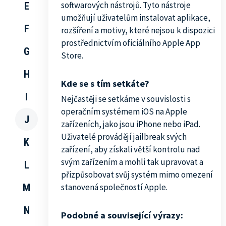
softwarových nástrojů. Tyto nástroje
E
umožňují uživatelům instalovat aplikace,
F
rozšíření a motivy, které nejsou k dispozici
prostřednictvím oficiálního Apple App
G
Store.
H
Kde se s tím setkáte?
I
Nejčastěji se setkáme v souvislosti s
operačním systémem iOS na Apple
J
zařízeních, jako jsou iPhone nebo iPad.
Uživatelé provádějí jailbreak svých
K
zařízení, aby získali větší kontrolu nad
svým zařízením a mohli tak upravovat a
L
přizpůsobovat svůj systém mimo omezení
M
stanovená společností Apple.
N
Podobné a související výrazy: