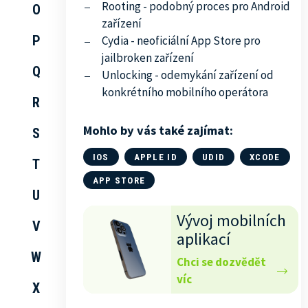
Rooting - podobný proces pro Android
O
zařízení
P
Cydia - neoficiální App Store pro
jailbroken zařízení
Q
Unlocking - odemykání zařízení od
konkrétního mobilního operátora
R
Mohlo by vás také zajímat:
S
IOS
APPLE ID
UDID
XCODE
T
APP STORE
U
Vývoj mobilních
V
aplikací
W
Chci se dozvědět
víc
X