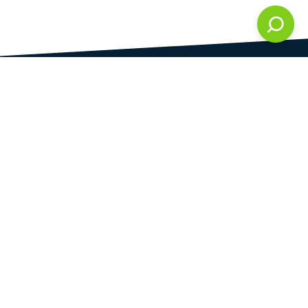
DAMI development s.r.o.
vedená u Městského soudu v Praze
oddíl C, vložka 286861
IČ
DIČ
28823192
CZ28823192
Praha
Plynární 1617/10
Praha 7 - Holešovice
170 00