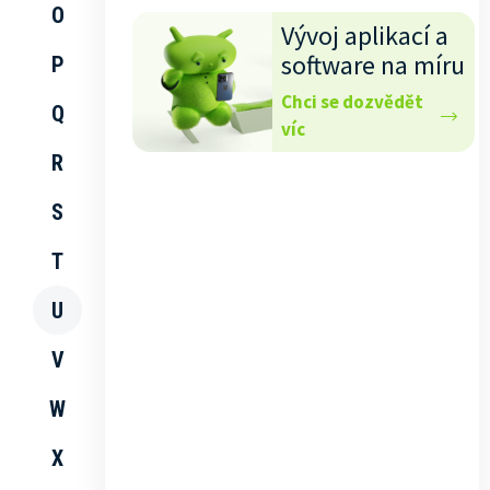
O
Vývoj aplikací a
software na míru
P
Chci se dozvědět
Q
víc
R
S
T
U
V
W
X