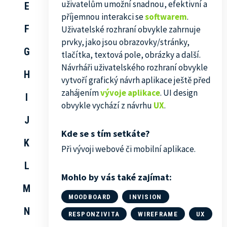
uživatelům umožní snadnou, efektivní a
E
příjemnou interakci se
softwarem
.
F
Uživatelské rozhraní obvykle zahrnuje
prvky, jako jsou obrazovky/stránky,
G
tlačítka, textová pole, obrázky a další.
Návrháři uživatelského rozhraní obvykle
H
vytvoří grafický návrh aplikace ještě před
zahájením
vývoje aplikace
. UI design
I
obvykle vychází z návrhu
UX
.
J
Kde se s tím setkáte?
K
Při vývoji webové či mobilní aplikace.
L
Mohlo by vás také zajímat:
M
MOODBOARD
INVISION
N
RESPONZIVITA
WIREFRAME
UX