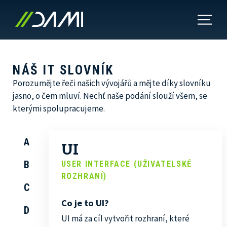
NÁŠ IT SLOVNÍK
Porozumějte řeči našich vývojářů a mějte díky slovníku
jasno, o čem mluví. Nechť naše podání slouží všem, se
kterými spolupracujeme.
A
UI
B
USER INTERFACE (UŽIVATELSKÉ
ROZHRANÍ)
C
Co je to UI?
D
UI má za cíl vytvořit rozhraní, které