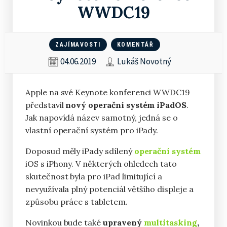
WWDC19
ZAJÍMAVOSTI
KOMENTÁŘ
04.06.2019
Lukáš Novotný
Apple na své Keynote konferenci WWDC19
představil
nový operační systém iPadOS
.
Jak napovídá název samotný, jedná se o
vlastní operační systém pro iPady.
Doposud měly iPady sdílený
operační systém
iOS s iPhony. V některých ohledech tato
skutečnost byla pro iPad limitující a
nevyužívala plný potenciál většího displeje a
způsobu práce s tabletem.
Novinkou bude také
upravený
multitasking
,