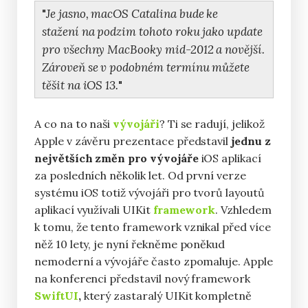
Je jasno, macOS Catalina bude ke
stažení na podzim tohoto roku jako update
pro všechny MacBooky mid-2012 a novější.
Zároveň se v podobném termínu můžete
těšit na iOS 13.
A co na to naši
vývojáři
? Ti se radují, jelikož
Apple v závěru prezentace představil
jednu z
největších změn pro vývojáře
iOS aplikací
za posledních několik let. Od první verze
systému iOS totiž vývojáři pro tvorů layoutů
aplikací využívali UIKit
framework
. Vzhledem
k tomu, že tento framework vznikal před více
něž 10 lety, je nyní řekněme poněkud
nemoderní a vývojáře často zpomaluje. Apple
na konferenci představil nový framework
SwiftUI
,
který zastaralý UIKit kompletně