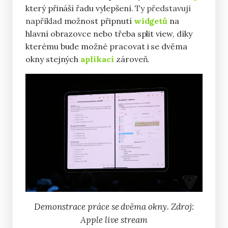
který přináší řadu vylepšení.
Ty představují
například
možnost připnutí
widgetů
na
hlavní obrazovce nebo třeba split view, díky
kterému bude možné pracovat i se dvěma
okny stejných
aplikací
zároveň.
Demonstrace práce se dvěma okny. Zdroj:
Apple live stream