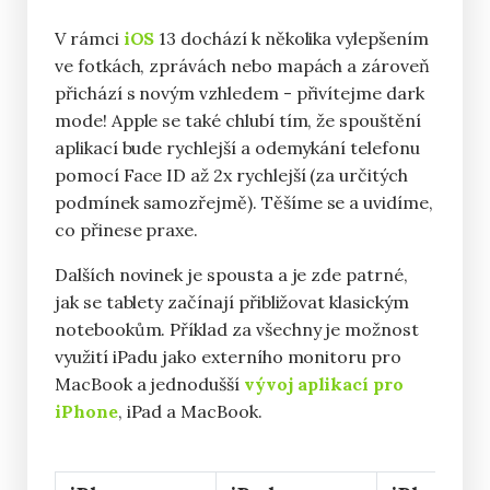
V rámci
iOS
13 dochází k několika vylepšením
ve fotkách, zprávách nebo mapách a zároveň
přichází s novým vzhledem - přivítejme dark
mode! Apple se také chlubí tím, že spouštění
aplikací bude rychlejší a odemykání telefonu
pomocí Face ID až 2x rychlejší (za určitých
podmínek samozřejmě). Těšíme se a uvidíme,
co přinese praxe.
Dalších novinek je spousta a je zde patrné,
jak se tablety začínají přibližovat klasickým
notebookům. Příklad za všechny je možnost
využití iPadu jako externího monitoru pro
MacBook a jednodušší
vývoj aplikací pro
iPhone
, iPad a MacBook.