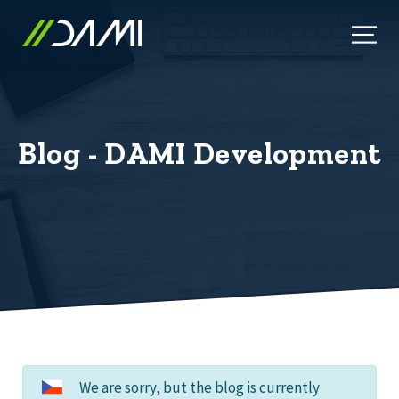
B
l
o
g
-
D
A
M
I
D
e
v
e
l
o
p
m
e
n
t
We are sorry, but the blog is currently